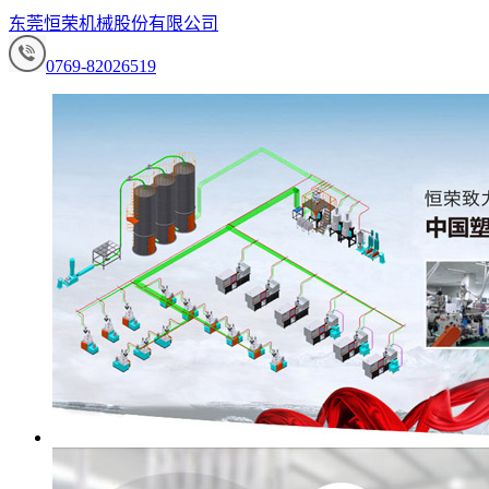
东莞恒荣机械股份有限公司
0769-82026519