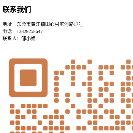
联系我们
地址：东莞市黄江镇田心村滨河路17号
电话：13829258647
联系人：邹小姐