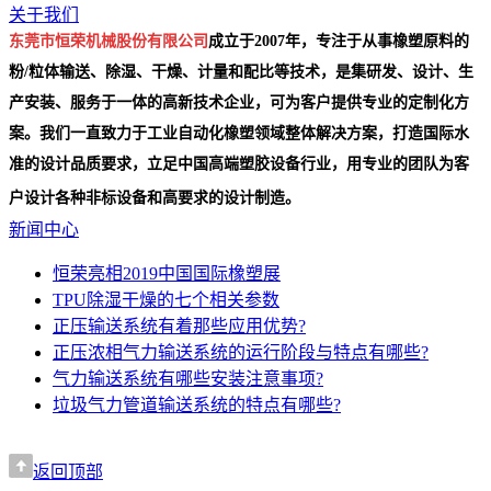
关于我们
东莞市恒荣机械股份有限公司
成立于2007年，专注于从事橡塑原料的
粉/粒体输送、除湿、干燥、计量和配比等技术，是集研发、设计、生
产安装、服务于一体的高新技术企业，可为客户提供专业的定制化方
案。我们一直致力于工业自动化橡塑领域整体解决方案，打造国际水
准的设计品质要求，立足中国高端塑胶设备行业，用专业的团队为客
户设计各种非标设备和高要求的设计制造。
新闻中心
恒荣亮相2019中国国际橡塑展
TPU除湿干燥的七个相关参数
正压输送系统有着那些应用优势?
正压浓相气力输送系统的运行阶段与特点有哪些?
气力输送系统有哪些安装注意事项?
垃圾气力管道输送系统的特点有哪些?
返回顶部