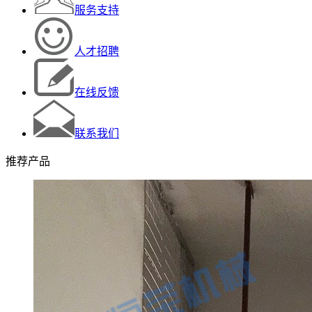
服务支持
人才招聘
在线反馈
联系我们
推荐产品