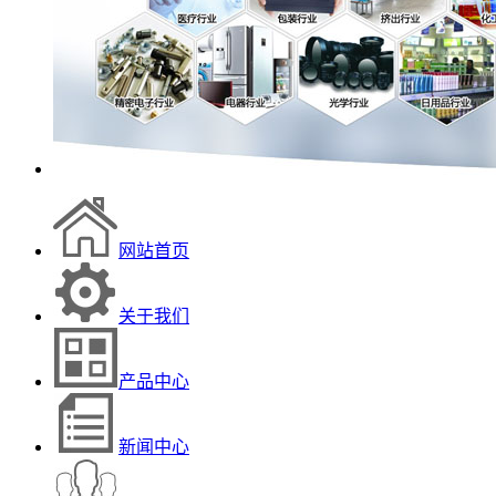
网站首页
关于我们
产品中心
新闻中心