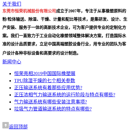
关于我们
东莞市恒荣机械股份有限公司
成立于2007年，专注于从事橡塑原料的
粉/粒体输送、除湿、干燥、计量和配比等技术，是集研发、设计、生
产安装、服务于一体的高新技术企业，可为客户提供专业的定制化方
案。我们一直致力于工业自动化橡塑领域整体解决方案，打造国际水
准的设计品质要求，立足中国高端塑胶设备行业，用专业的团队为客
户设计各种非标设备和高要求的设计制造。
新闻中心
恒荣亮相2019中国国际橡塑展
TPU除湿干燥的七个相关参数
正压输送系统有着那些应用优势?
正压浓相气力输送系统的运行阶段与特点有哪些?
气力输送系统有哪些安装注意事项?
垃圾气力管道输送系统的特点有哪些?
返回顶部