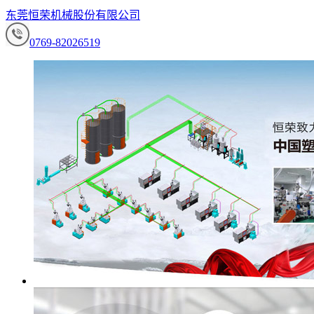
东莞恒荣机械股份有限公司
0769-82026519