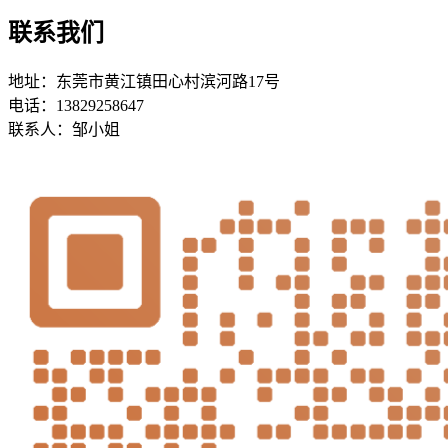
联系我们
地址：东莞市黄江镇田心村滨河路17号
电话：13829258647
联系人：邹小姐