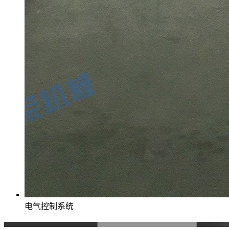
电气控制系统