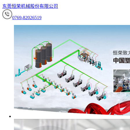
东莞恒荣机械股份有限公司
0769-82026519