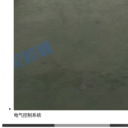
电气控制系统