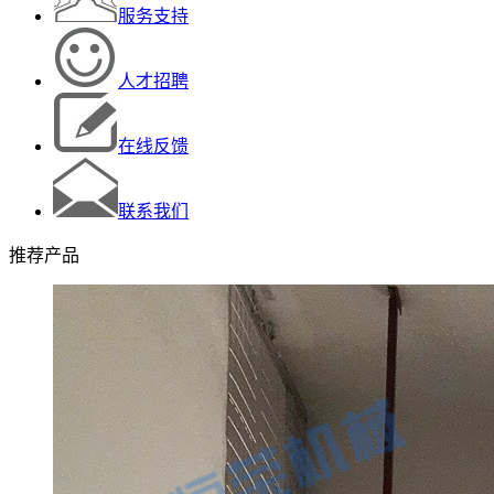
服务支持
人才招聘
在线反馈
联系我们
推荐产品