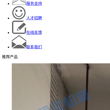
服务支持
人才招聘
在线反馈
联系我们
推荐产品