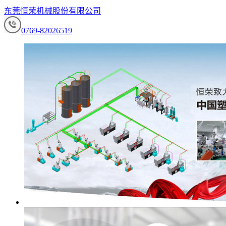
东莞恒荣机械股份有限公司
0769-82026519