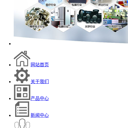
网站首页
关于我们
产品中心
新闻中心